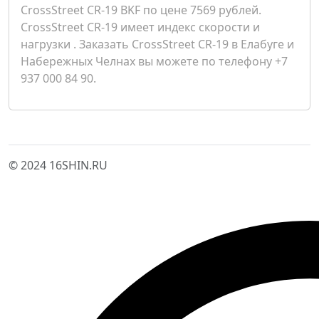
CrossStreet CR-19 BKF по цене 7569 рублей.
CrossStreet CR-19 имеет индекс скорости и
нагрузки . Заказать CrossStreet CR-19 в Елабуге и
Набережных Челнах вы можете по телефону +7
937 000 84 90.
© 2024 16SHIN.RU