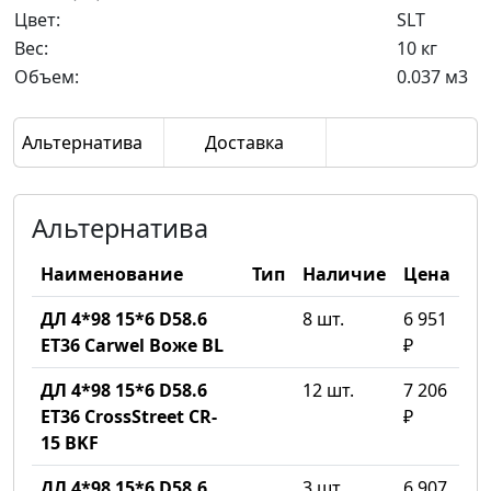
Цвет:
SLT
Вес:
10 кг
Объем:
0.037 м3
Альтернатива
Доставка
Альтернатива
Наименование
Тип
Наличие
Цена
ДЛ 4*98 15*6 D58.6
8 шт.
6 951
ET36 Carwel Воже BL
₽
ДЛ 4*98 15*6 D58.6
12 шт.
7 206
ET36 CrossStreet CR-
₽
15 BKF
ДЛ 4*98 15*6 D58.6
3 шт.
6 907