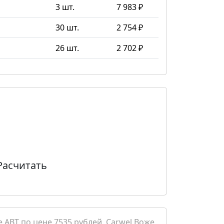
3 шт.
7 983 ₽
30 шт.
2 754 ₽
26 шт.
2 702 ₽
Расчитать
 ABT по цене 7535 рублей. Carwel Воже