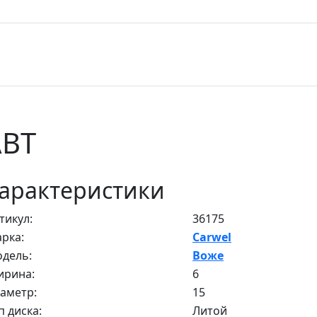
ABT
арактеристики
тикул:
36175
рка:
Carwel
дель:
Воже
рина:
6
аметр:
15
п диска:
Литой