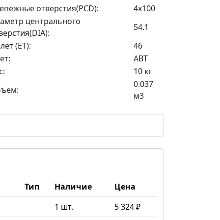
епежные отверстия(PCD):
4x100
аметр центрального
54.1
верстия(DIA):
лет (ET):
46
ет:
ABT
с:
10 кг
0.037
ъем:
м3
Тип
Наличие
Цена
1 шт.
5 324 ₽