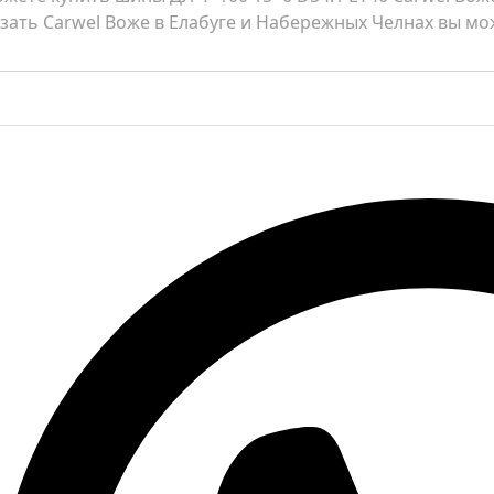
азать Carwel Воже в Елабуге и Набережных Челнах вы мож