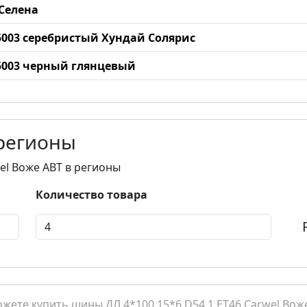
 Селена
15003 серебристый Хундай Солярис
15003 черный глянцевый
 регионы
wel Воже ABT в регионы
Количество товара
ете купить шины ДЛ 4*100 15*6 D54.1 ET46 Carwel Воже