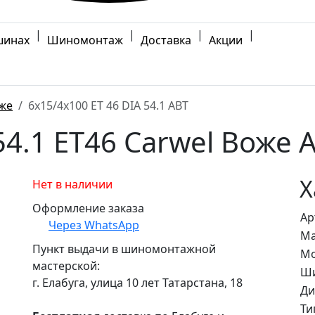
|
|
|
|
шинах
Шиномонтаж
Доставка
Акции
же
6x15/4x100 ET 46 DIA 54.1 ABT
4.1 ET46 Carwel Воже 
Х
Нет в наличии
Оформление заказа
Ар
Через WhatsApp
Ма
Пункт выдачи в шиномонтажной
Мо
мастерской:
Ши
г. Елабуга, улица 10 лет Татарстана, 18
Ди
Ти