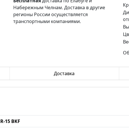
Бесплатная
доставка по Елабуге и
Кр
Набережным Челнам. Доставка в другие
Ди
регионы России осуществляется
от
транспортными компаниями.
Вы
Цв
Ве
Об
Доставка
CR-15 BKF