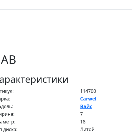
 AB
арактеристики
тикул:
114700
рка:
Carwel
дель:
Вайс
рина:
7
аметр:
18
п диска:
Литой