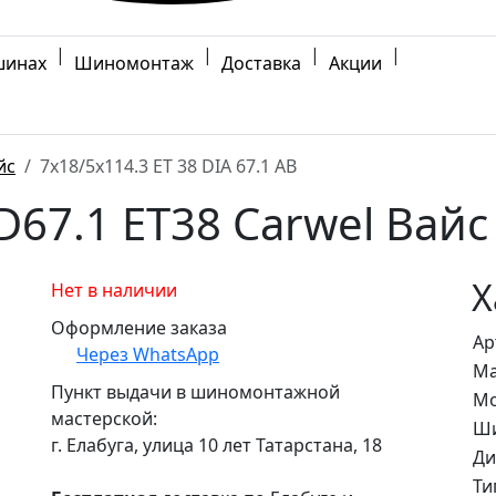
|
|
|
|
шинах
Шиномонтаж
Доставка
Акции
йс
7x18/5x114.3 ET 38 DIA 67.1 AB
D67.1 ET38 Carwel Вайс
Х
Нет в наличии
Оформление заказа
Ар
Через WhatsApp
Ма
Пункт выдачи в шиномонтажной
Мо
мастерской:
Ши
г. Елабуга, улица 10 лет Татарстана, 18
Ди
Ти