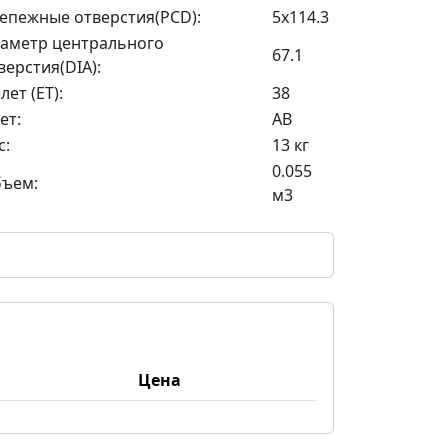
епежные отверстия(PCD):
5x114.3
аметр центрального
67.1
верстия(DIA):
лет (ET):
38
ет:
AB
с:
13 кг
0.055
ъем:
м3
Цена