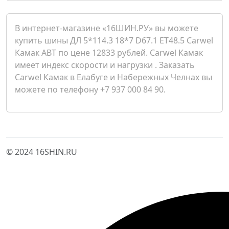
В интернет-магазине «16ШИН.РУ» вы можете
купить шины ДЛ 5*114.3 18*7 D67.1 ET48.5 Carwel
Камак ABT по цене 12833 рублей. Carwel Камак
имеет индекс скорости и нагрузки . Заказать
Carwel Камак в Елабуге и Набережных Челнах вы
можете по телефону +7 937 000 84 90.
© 2024 16SHIN.RU