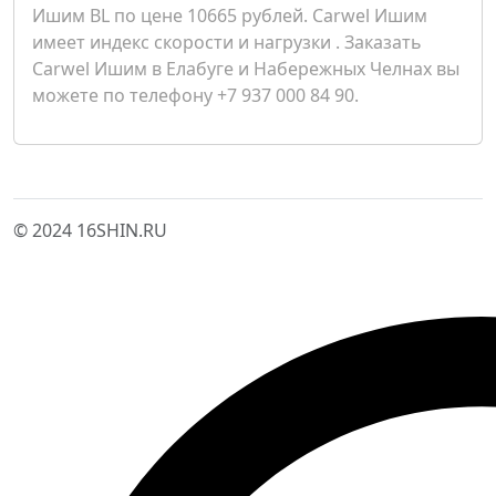
Ишим BL по цене 10665 рублей. Carwel Ишим
имеет индекс скорости и нагрузки . Заказать
Carwel Ишим в Елабуге и Набережных Челнах вы
можете по телефону +7 937 000 84 90.
© 2024 16SHIN.RU