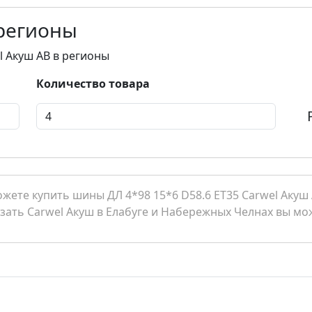
 регионы
l Акуш AB в регионы
Количество товара
ете купить шины ДЛ 4*98 15*6 D58.6 ET35 Carwel Акуш A
азать Carwel Акуш в Елабуге и Набережных Челнах вы мож