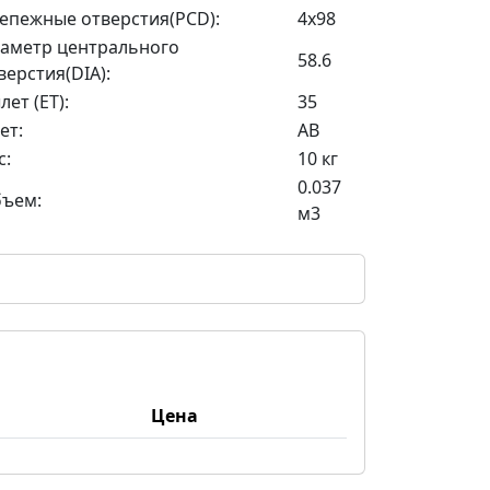
епежные отверстия(PCD):
4x98
аметр центрального
58.6
верстия(DIA):
лет (ET):
35
ет:
AB
с:
10 кг
0.037
ъем:
м3
Цена