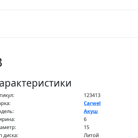
B
арактеристики
тикул:
123413
рка:
Carwel
дель:
Акуш
рина:
6
аметр:
15
п диска:
Литой