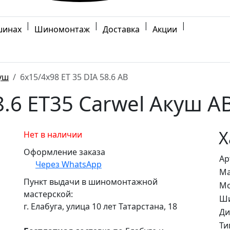
|
|
|
|
шинах
Шиномонтаж
Доставка
Акции
уш
6x15/4x98 ET 35 DIA 58.6 AB
.6 ET35 Carwel Акуш A
Х
Нет в наличии
Оформление заказа
Ар
Через WhatsApp
Ма
Пункт выдачи в шиномонтажной
Мо
мастерской:
Ши
г. Елабуга, улица 10 лет Татарстана, 18
Ди
Ти