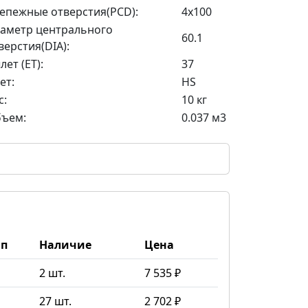
епежные отверстия(PCD):
4x100
аметр центрального
60.1
верстия(DIA):
лет (ET):
37
ет:
HS
с:
10 кг
ъем:
0.037 м3
ип
Наличие
Цена
2 шт.
7 535 ₽
27 шт.
2 702 ₽