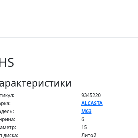
 HS
арактеристики
тикул:
9345220
рка:
ALCASTA
дель:
M63
рина:
6
аметр:
15
п диска:
Литой