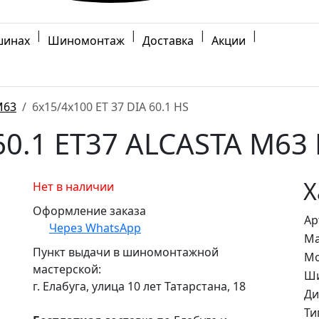
|
|
|
|
шинах
Шиномонтаж
Доставка
Акции
M63
6x15/4x100 ET 37 DIA 60.1 HS
60.1 ET37 ALCASTA M63
Х
Нет в наличии
Оформление заказа
Ар
Через WhatsApp
Ма
Пункт выдачи в шиномонтажной
Мо
мастерской:
Ши
г. Елабуга, улица 10 лет Татарстана, 18
Ди
Ти