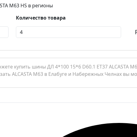
ASTA M63 HS в регионы
Количество товара
жете купить шины ДЛ 4*100 15*6 D60.1 ET37 ALCASTA M6
азать ALCASTA M63 в Елабуге и Набережных Челнах вы мож