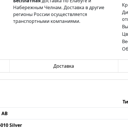
Бесплатная
доставка по Елабуге и
Кр
Набережным Челнам. Доставка в другие
Ди
регионы России осуществляется
от
транспортными компаниями.
Вы
Цв
Ве
Об
Доставка
Т
ш AB
010 Silver