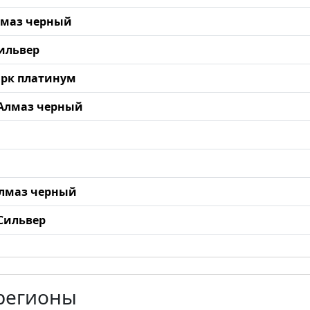
Алмаз черный
Сильвер
Дарк платинум
0 Алмаз черный
 Алмаз черный
 Сильвер
 регионы