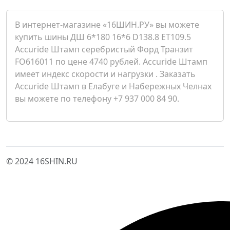
В интернет-магазине «16ШИН.РУ» вы можете
купить шины ДШ 6*180 16*6 D138.8 ET109.5
Accuride Штамп серебристый Форд Транзит
FO616011 по цене 4740 рублей. Accuride Штамп
имеет индекс скорости и нагрузки . Заказать
Accuride Штамп в Елабуге и Набережных Челнах
вы можете по телефону +7 937 000 84 90.
© 2024 16SHIN.RU